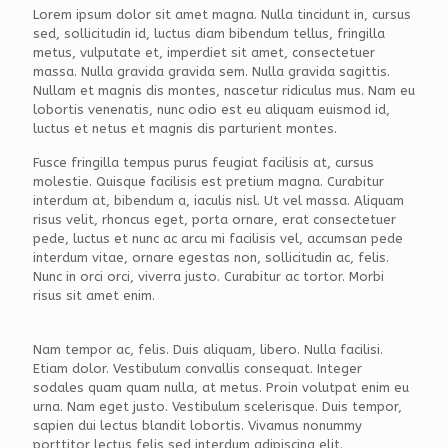
Lorem ipsum dolor sit amet magna. Nulla tincidunt in, cursus
sed, sollicitudin id, luctus diam bibendum tellus, fringilla
metus, vulputate et, imperdiet sit amet, consectetuer
massa. Nulla gravida gravida sem. Nulla gravida sagittis.
Nullam et magnis dis montes, nascetur ridiculus mus. Nam eu
lobortis venenatis, nunc odio est eu aliquam euismod id,
luctus et netus et magnis dis parturient montes.
Fusce fringilla tempus purus feugiat facilisis at, cursus
molestie. Quisque facilisis est pretium magna. Curabitur
interdum at, bibendum a, iaculis nisl. Ut vel massa. Aliquam
risus velit, rhoncus eget, porta ornare, erat consectetuer
pede, luctus et nunc ac arcu mi facilisis vel, accumsan pede
interdum vitae, ornare egestas non, sollicitudin ac, felis.
Nunc in orci orci, viverra justo. Curabitur ac tortor. Morbi
risus sit amet enim.
Nam tempor ac, felis. Duis aliquam, libero. Nulla facilisi.
Etiam dolor. Vestibulum convallis consequat. Integer
sodales quam quam nulla, at metus. Proin volutpat enim eu
urna. Nam eget justo. Vestibulum scelerisque. Duis tempor,
sapien dui lectus blandit lobortis. Vivamus nonummy
porttitor lectus felis sed interdum adipiscing elit.